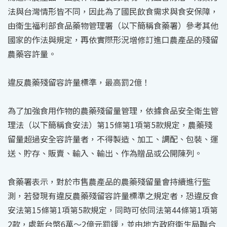
法與台灣情形皆不同，因此為了國民飲食需求與食安保障，
由衛生福利部食品藥物管理署（以下簡稱食藥署）參考其他
國家的作法與規定，再依實際形況增修訂進口農產品的殘留
農藥容許量。
違反農藥殘留容許量標準，最高罰2億！
為了加強食用作物的農藥殘留量管理，依據食品安全衛生管
理法（以下簡稱食安法）第15條第1項第5款規定，農藥殘
留量超過安全容許量者，不得製造、加工、調配、包裝、運
送、貯存、販賣、輸入、輸出、作為贈品或公開陳列。
食藥署表示，對於市售農產品的農藥殘留量會持續進行監
測，若發現有違反農藥殘留容許量標準之規定者，恐違反食
安法第15條第1項第5款規定，同時可依同法第44條第1項第
2款，處新台幣6萬～2億元罰鍰，並由地方政府衛生局聯合