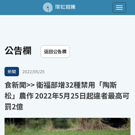
環虹錕騰
Toggle
navigat
公告欄
返回公告欄
新聞
2022/05/25
食新聞>> 衛福部增32種禁用「陶斯
松」農作 2022年5月25日起違者最高可
罰2億