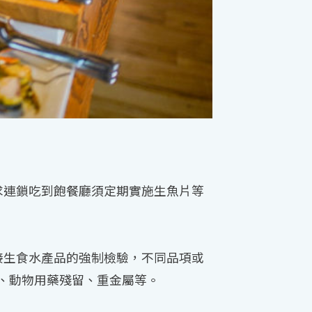
求連鎖吃到飽餐廳須定期實施生魚片等
接生食水產品的強制檢驗，不同品項或
、動物用藥殘留、重金屬等。