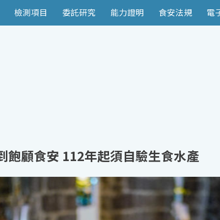
檢測項目
委託研究
能力證明
食安法規
電
到飽顧食安 112年起須自驗生食水產