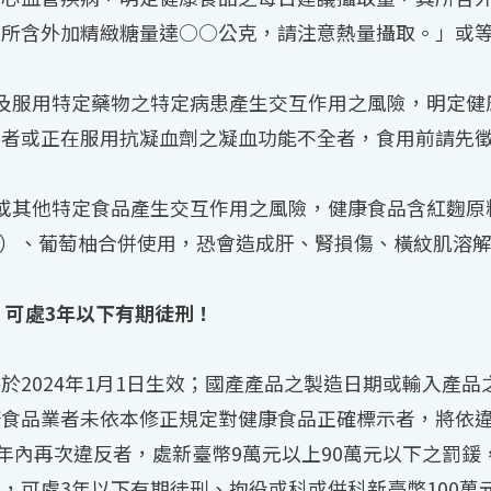
，所含外加精緻糖量達○○公克，請注意熱量攝取。」或
及服用特定藥物之特定病患產生交互作用之風險，明定健
患者或正在服用抗凝血劑之凝血功能不全者，食用前請先
或其他特定食品產生交互作用之風險，健康食品含紅麴原
te類藥物）、葡萄柚合併使用，恐會造成肝、腎損傷、橫紋肌
 可處3年以下有期徒刑！
於2024年1月1日生效；國產產品之製造日期或輸入產
食品業者未依本修正規定對健康食品正確標示者，將依違
一年內再次違反者，處新臺幣9萬元以上90萬元以下之罰
，可處3年以下有期徒刑、拘役或科或併科新臺幣100萬