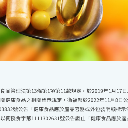
管理法第13條第1項第11款規定，於2019年1月17日以
關健康食品之相關標示規定，衛福部於2022年11月8日
71303832號公告「健康食品應於產品容器或外包裝明顯
衛授食字第1111302631號公告廢止「健康食品應