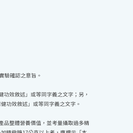
由實驗確認之意旨。
健功效敘述」或等同字義之文字；另，
保健功效敘述」或等同字義之文字。
產品整體營養價值，並考量攝取過多精
加精緻糖17公克以上者，應標示「本