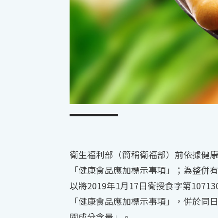
衛生福利部（簡稱衛福部）前依據健康食品
「健康食品應加標示事項」；為整併有
以將2019年1月17日衛授食字第10
「健康食品應加標示事項」，併於同日以
關成分含量」。