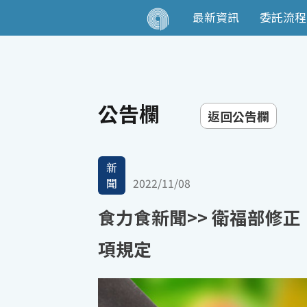
最新資訊
委託流程
公告欄
返回公告欄
新
聞
2022/11/08
食力食新聞>> 衛福部修
項規定