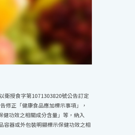
衛授食字第1071303820號公告訂定
公告修正「健康食品應加標示事項」，
標示保健功效之相關成分含量」等，納入
於產品容器或外包裝明顯標示保健功效之相