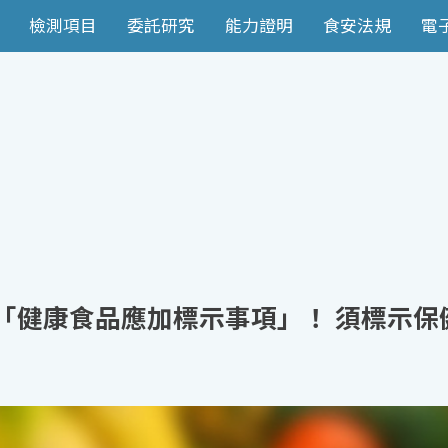
檢測項目
委託研究
能力證明
食安法規
電
正「健康食品應加標示事項」！ 須標示